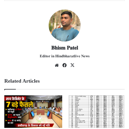
𝐁𝐡𝐢𝐬𝐦 𝐏𝐚𝐭𝐞𝐥
𝐄𝐝𝐢𝐭𝐨𝐫 𝐢𝐧 𝐇𝐢𝐧𝐝𝐛𝐡𝐚𝐫𝐚𝐭𝐥𝐢𝐯𝐞 𝐍𝐞𝐰𝐬
We
Fac
X
bsit
ebo
e
ok
Related Articles