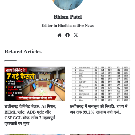
𝐁𝐡𝐢𝐬𝐦 𝐏𝐚𝐭𝐞𝐥
𝐄𝐝𝐢𝐭𝐨𝐫 𝐢𝐧 𝐇𝐢𝐧𝐝𝐛𝐡𝐚𝐫𝐚𝐭𝐥𝐢𝐯𝐞 𝐍𝐞𝐰𝐬
We
Fac
X
bsit
ebo
e
ok
Related Articles
छत्तीसगढ़ कैबिनेट बैठक: AI मिशन,
छत्तीसगढ़ में मानसून की स्थिति: राज्य में
BEML प्लांट, ADB ग्रांट और
अब तक 99.2% सामान्य वर्षा दर्ज..
CSPGCL बॉन्ड समेत 7 महत्वपूर्ण
प्रस्तावों पर मुहर