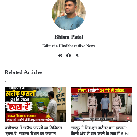
𝐁𝐡𝐢𝐬𝐦 𝐏𝐚𝐭𝐞𝐥
𝐄𝐝𝐢𝐭𝐨𝐫 𝐢𝐧 𝐇𝐢𝐧𝐝𝐛𝐡𝐚𝐫𝐚𝐭𝐥𝐢𝐯𝐞 𝐍𝐞𝐰𝐬
We
Fac
X
bsit
ebo
e
ok
Related Articles
​छत्तीसगढ़ में खरीफ फसलों का डिजिटल
रायपुर में लिव-इन पार्टनर बना हत्यारा:
‘एक्स-रे’ राजस्व विभाग का फरमान,
किसी और से बात करने के शक में B.Ed