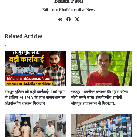
𝐁𝐡𝐢𝐬𝐦 𝐏𝐚𝐭𝐞𝐥
𝐄𝐝𝐢𝐭𝐨𝐫 𝐢𝐧 𝐇𝐢𝐧𝐝𝐛𝐡𝐚𝐫𝐚𝐭𝐥𝐢𝐯𝐞 𝐍𝐞𝐰𝐬
We
Fac
X
bsit
ebo
e
ok
Related Articles
रायपुर पुलिस की बड़ी कार्रवाई: 100 ग्राम
रायपुर : कारीगर बनकर 60 ग्राम सोना
से अधिक MDMA के साथ राजस्थान का
चोरी करने वाला अंतर्राज्यीय आरोपी
अंतर्राज्यीय तस्कर गिरफ्तार
जोधपुर राजस्थान से गिरफ्तार..