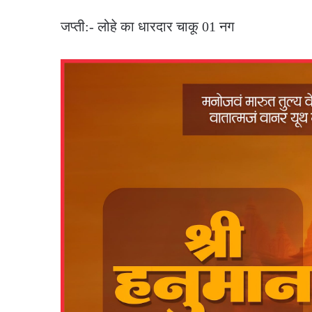
जप्ती:- लोहे का धारदार चाकू 01 नग