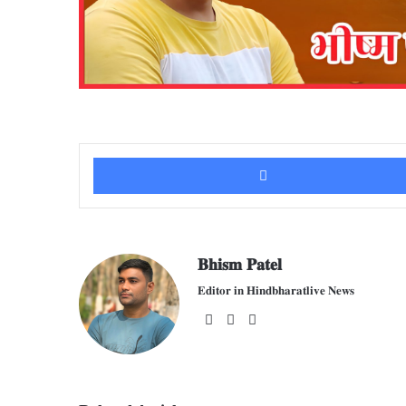
𝐁𝐡𝐢𝐬𝐦 𝐏𝐚𝐭𝐞𝐥
𝐄𝐝𝐢𝐭𝐨𝐫 𝐢𝐧 𝐇𝐢𝐧𝐝𝐛𝐡𝐚𝐫𝐚𝐭𝐥𝐢𝐯𝐞 𝐍𝐞𝐰𝐬
We
Fac
X
bsit
ebo
e
ok