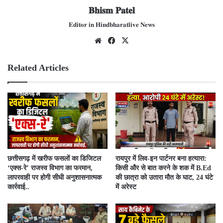
𝐁𝐡𝐢𝐬𝐦 𝐏𝐚𝐭𝐞𝐥
𝐄𝐝𝐢𝐭𝐨𝐫 𝐢𝐧 𝐇𝐢𝐧𝐝𝐛𝐡𝐚𝐫𝐚𝐭𝐥𝐢𝐯𝐞 𝐍𝐞𝐰𝐬
We
Fac
X
bsit
ebo
e
ok
Related Articles
​छत्तीसगढ़ में खरीफ फसलों का डिजिटल
रायपुर में लिव-इन पार्टनर बना हत्यारा:
‘एक्स-रे’ राजस्व विभाग का फरमान,
किसी और से बात करने के शक में B.Ed
लापरवाही पर होगी सीधी अनुशासनात्मक
की छात्रा को उतारा मौत के घाट, 24 घंटे
कार्रवाई..
में अरेस्ट