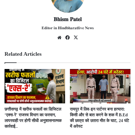
𝐁𝐡𝐢𝐬𝐦 𝐏𝐚𝐭𝐞𝐥
𝐄𝐝𝐢𝐭𝐨𝐫 𝐢𝐧 𝐇𝐢𝐧𝐝𝐛𝐡𝐚𝐫𝐚𝐭𝐥𝐢𝐯𝐞 𝐍𝐞𝐰𝐬
We
Fac
X
bsit
ebo
e
ok
Related Articles
​छत्तीसगढ़ में खरीफ फसलों का डिजिटल
रायपुर में लिव-इन पार्टनर बना हत्यारा:
‘एक्स-रे’ राजस्व विभाग का फरमान,
किसी और से बात करने के शक में B.Ed
लापरवाही पर होगी सीधी अनुशासनात्मक
की छात्रा को उतारा मौत के घाट, 24 घंटे
कार्रवाई..
में अरेस्ट