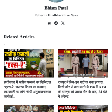
𝐁𝐡𝐢𝐬𝐦 𝐏𝐚𝐭𝐞𝐥
𝐄𝐝𝐢𝐭𝐨𝐫 𝐢𝐧 𝐇𝐢𝐧𝐝𝐛𝐡𝐚𝐫𝐚𝐭𝐥𝐢𝐯𝐞 𝐍𝐞𝐰𝐬
We
Fac
X
bsit
ebo
e
ok
Related Articles
​छत्तीसगढ़ में खरीफ फसलों का डिजिटल
रायपुर में लिव-इन पार्टनर बना हत्यारा:
‘एक्स-रे’ राजस्व विभाग का फरमान,
किसी और से बात करने के शक में B.Ed
लापरवाही पर होगी सीधी अनुशासनात्मक
की छात्रा को उतारा मौत के घाट, 24 घंटे
कार्रवाई..
में अरेस्ट