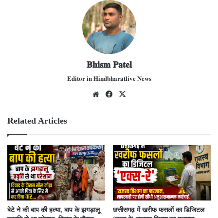
𝐁𝐡𝐢𝐬𝐦 𝐏𝐚𝐭𝐞𝐥
𝐄𝐝𝐢𝐭𝐨𝐫 𝐢𝐧 𝐇𝐢𝐧𝐝𝐛𝐡𝐚𝐫𝐚𝐭𝐥𝐢𝐯𝐞 𝐍𝐞𝐰𝐬
We
Fac
X
bsit
ebo
e
ok
Related Articles
बेटे ने की बाप की हत्या, बाप के झगड़ालू
​छत्तीसगढ़ में खरीफ फसलों का डिजिटल