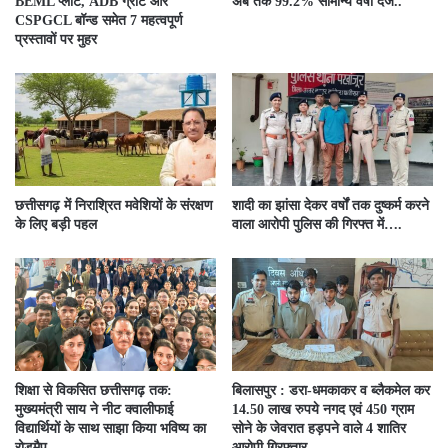
BEML प्लांट, ADB ग्रांट और
अब तक 99.2% सामान्य वर्षा दर्ज..
CSPGCL बॉन्ड समेत 7 महत्वपूर्ण
प्रस्तावों पर मुहर
छत्तीसगढ़ में निराश्रित मवेशियों के संरक्षण
शादी का झांसा देकर वर्षों तक दुष्कर्म करने
के लिए बड़ी पहल
वाला आरोपी पुलिस की गिरफ्त में….
शिक्षा से विकसित छत्तीसगढ़ तक:
बिलासपुर : डरा-धमकाकर व ब्लैकमेल कर
मुख्यमंत्री साय ने नीट क्वालीफाई
14.50 लाख रुपये नगद एवं 450 ग्राम
विद्यार्थियों के साथ साझा किया भविष्य का
सोने के जेवरात हड़पने वाले 4 शातिर
रोडमैप
आरोपी गिरफ्तार…