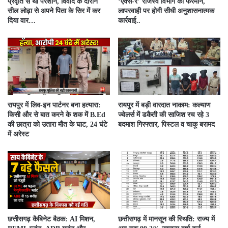
प्रवृति से था परेशान, विवाद के दौरान
‘एक्स-रे’ राजस्व विभाग का फरमान,
सील लोढ़ा से अपने पिता के सिर में कर
लापरवाही पर होगी सीधी अनुशासनात्मक
दिया वार…
कार्रवाई..
रायपुर में लिव-इन पार्टनर बना हत्यारा:
रायपुर में बड़ी वारदात नाकाम: कल्याण
किसी और से बात करने के शक में B.Ed
ज्वेलर्स में डकैती की साजिश रच रहे 3
की छात्रा को उतारा मौत के घाट, 24 घंटे
बदमाश गिरफ्तार, पिस्टल व चाकू बरामद
में अरेस्ट
छत्तीसगढ़ कैबिनेट बैठक: AI मिशन,
छत्तीसगढ़ में मानसून की स्थिति: राज्य में