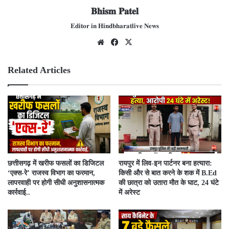
𝐁𝐡𝐢𝐬𝐦 𝐏𝐚𝐭𝐞𝐥
𝐄𝐝𝐢𝐭𝐨𝐫 𝐢𝐧 𝐇𝐢𝐧𝐝𝐛𝐡𝐚𝐫𝐚𝐭𝐥𝐢𝐯𝐞 𝐍𝐞𝐰𝐬
We
Fac
X
bsit
ebo
e
ok
Related Articles
​छत्तीसगढ़ में खरीफ फसलों का डिजिटल
रायपुर में लिव-इन पार्टनर बना हत्यारा:
‘एक्स-रे’ राजस्व विभाग का फरमान,
किसी और से बात करने के शक में B.Ed
लापरवाही पर होगी सीधी अनुशासनात्मक
की छात्रा को उतारा मौत के घाट, 24 घंटे
कार्रवाई..
में अरेस्ट