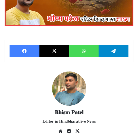
Facebook
X
WhatsApp
Telegram
𝐁𝐡𝐢𝐬𝐦 𝐏𝐚𝐭𝐞𝐥
𝐄𝐝𝐢𝐭𝐨𝐫 𝐢𝐧 𝐇𝐢𝐧𝐝𝐛𝐡𝐚𝐫𝐚𝐭𝐥𝐢𝐯𝐞 𝐍𝐞𝐰𝐬
We
Fac
X