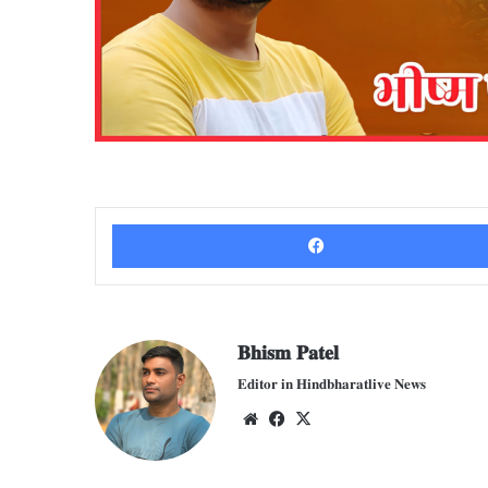
𝐁𝐡𝐢𝐬𝐦 𝐏𝐚𝐭𝐞𝐥
𝐄𝐝𝐢𝐭𝐨𝐫 𝐢𝐧 𝐇𝐢𝐧𝐝𝐛𝐡𝐚𝐫𝐚𝐭𝐥𝐢𝐯𝐞 𝐍𝐞𝐰𝐬
We
Fac
X
bsit
ebo
e
ok