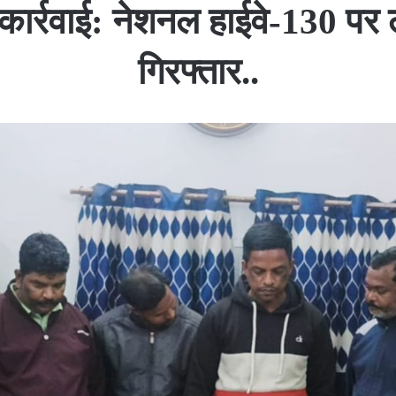
 कार्रवाई: नेशनल हाईवे-130 पर 
गिरफ्तार..