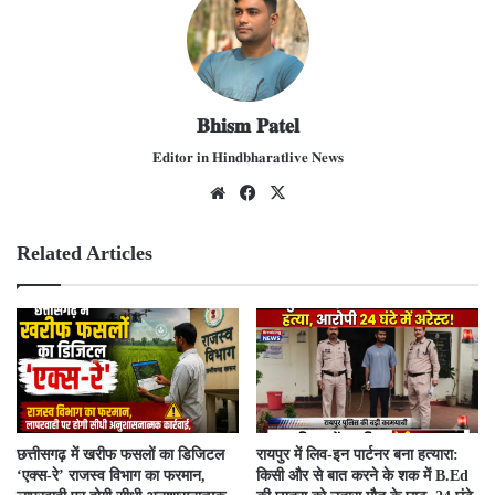
𝐁𝐡𝐢𝐬𝐦 𝐏𝐚𝐭𝐞𝐥
𝐄𝐝𝐢𝐭𝐨𝐫 𝐢𝐧 𝐇𝐢𝐧𝐝𝐛𝐡𝐚𝐫𝐚𝐭𝐥𝐢𝐯𝐞 𝐍𝐞𝐰𝐬
We
Fac
X
bsit
ebo
e
ok
Related Articles
​छत्तीसगढ़ में खरीफ फसलों का डिजिटल
रायपुर में लिव-इन पार्टनर बना हत्यारा:
‘एक्स-रे’ राजस्व विभाग का फरमान,
किसी और से बात करने के शक में B.Ed