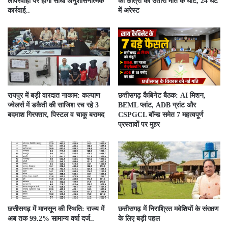
लापरवाही पर होगी सीधी अनुशासनात्मक
की छात्रा को उतारा मौत के घाट, 24 घंटे
कार्रवाई..
में अरेस्ट
रायपुर में बड़ी वारदात नाकाम: कल्याण
छत्तीसगढ़ कैबिनेट बैठक: AI मिशन,
ज्वेलर्स में डकैती की साजिश रच रहे 3
BEML प्लांट, ADB ग्रांट और
बदमाश गिरफ्तार, पिस्टल व चाकू बरामद
CSPGCL बॉन्ड समेत 7 महत्वपूर्ण
प्रस्तावों पर मुहर
छत्तीसगढ़ में मानसून की स्थिति: राज्य में
छत्तीसगढ़ में निराश्रित मवेशियों के संरक्षण
अब तक 99.2% सामान्य वर्षा दर्ज..
के लिए बड़ी पहल