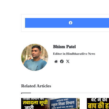
𝐁𝐡𝐢𝐬𝐦 𝐏𝐚𝐭𝐞𝐥
𝐄𝐝𝐢𝐭𝐨𝐫 𝐢𝐧 𝐇𝐢𝐧𝐝𝐛𝐡𝐚𝐫𝐚𝐭𝐥𝐢𝐯𝐞 𝐍𝐞𝐰𝐬
We
Fac
X
bsit
ebo
e
ok
Related Articles