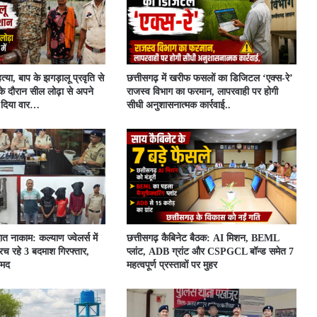
त्या, बाप के झगड़ालू प्रवृति से
​छत्तीसगढ़ में खरीफ फसलों का डिजिटल ‘एक्स-रे’
के दौरान सील लोढ़ा से अपने
राजस्व विभाग का फरमान, लापरवाही पर होगी
र दिया वार…
सीधी अनुशासनात्मक कार्रवाई..
ात नाकाम: कल्याण ज्वेलर्स में
छत्तीसगढ़ कैबिनेट बैठक: AI मिशन, BEML
च रहे 3 बदमाश गिरफ्तार,
प्लांट, ADB ग्रांट और CSPGCL बॉन्ड समेत 7
ामद
महत्वपूर्ण प्रस्तावों पर मुहर