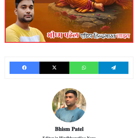
Facebook
X
WhatsApp
Telegram
𝐁𝐡𝐢𝐬𝐦 𝐏𝐚𝐭𝐞𝐥
𝐄𝐝𝐢𝐭𝐨𝐫 𝐢𝐧 𝐇𝐢𝐧𝐝𝐛𝐡𝐚𝐫𝐚𝐭𝐥𝐢𝐯𝐞 𝐍𝐞𝐰𝐬