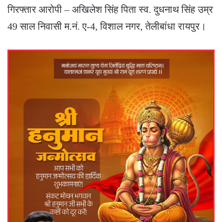
गिरफ्तार आरोपी – अखिलेश सिंह पिता स्व. दुधनाथ सिंह उम्र
49 साल निवासी म.नं. ए-4, विशाल नगर, तेलीबांधा रायपुर।