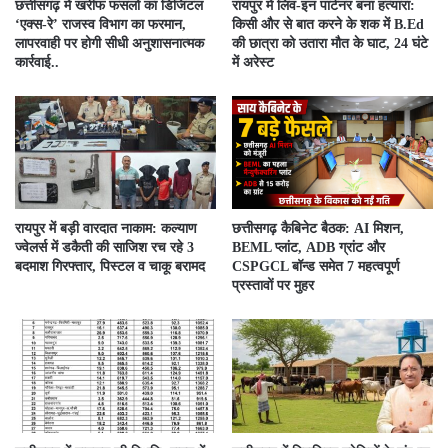
​छत्तीसगढ़ में खरीफ फसलों का डिजिटल
रायपुर में लिव-इन पार्टनर बना हत्यारा:
‘एक्स-रे’ राजस्व विभाग का फरमान,
किसी और से बात करने के शक में B.Ed
लापरवाही पर होगी सीधी अनुशासनात्मक
की छात्रा को उतारा मौत के घाट, 24 घंटे
कार्रवाई..
में अरेस्ट
रायपुर में बड़ी वारदात नाकाम: कल्याण
छत्तीसगढ़ कैबिनेट बैठक: AI मिशन,
ज्वेलर्स में डकैती की साजिश रच रहे 3
BEML प्लांट, ADB ग्रांट और
बदमाश गिरफ्तार, पिस्टल व चाकू बरामद
CSPGCL बॉन्ड समेत 7 महत्वपूर्ण
प्रस्तावों पर मुहर