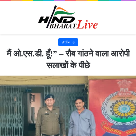
छत्तीसगढ़
मैं ओ.एस.डी. हूँ!” – रौब गांठने वाला आरोपी
सलाखों के पीछे