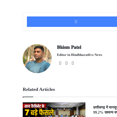
𝐁𝐡𝐢𝐬𝐦 𝐏𝐚𝐭𝐞𝐥
𝐄𝐝𝐢𝐭𝐨𝐫 𝐢𝐧 𝐇𝐢𝐧𝐝𝐛𝐡𝐚𝐫𝐚𝐭𝐥𝐢𝐯𝐞 𝐍𝐞𝐰𝐬
We
Fac
X
bsit
ebo
e
ok
Related Articles
छत्तीसगढ़ में मानस
99.2% सामान्य वर्ष