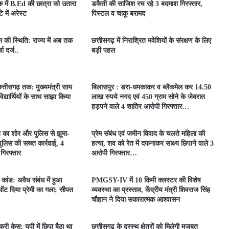
 में B.Ed की छात्रा को उतारा
डकैती की साजिश रच रहे 3 बदमाश गिरफ्तार,
 में अरेस्ट
पिस्टल व चाकू बरामद
ून की स्थिति: राज्य में अब तक
छत्तीसगढ़ में निराश्रित मवेशियों के संरक्षण के लिए
ा दर्ज..
बड़ी पहल
त्तीसगढ़ तक: मुख्यमंत्री साय
बिलासपुर : डरा-धमकाकर व ब्लैकमेल कर 14.50
िद्यार्थियों के साथ साझा किया
लाख रुपये नगद एवं 450 ग्राम सोने के जेवरात
हड़पने वाले 4 शातिर आरोपी गिरफ्तार…
े का शोर और पुलिस से झूमा-
प्रेम संबंध एवं जमीन विवाद के चलते महिला की
लिस की सख्त कार्रवाई, 4
हत्या, शव को रेत में दफनाकर साक्ष्य छिपाने वाले 3
 गिरफ्तार
आरोपी गिरफ्तार…
ा कांड: अवैध संबंध में हुआ
PMGSY-IV में 10 किमी क्लस्टर की विशेष
 घोंट दिया प्रेमी का गला; सीपत
व्यवस्था का प्रस्ताव, केंद्रीय मंत्री शिवराज सिंह
चौहान ने दिया सकारात्मक आश्वासन
री केस: यूपी में छिपा बैठा था
छत्तीसगढ़ के दूरस्थ क्षेत्रों को मिलेगी मजबूत