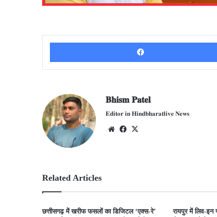
𝐁𝐡𝐢𝐬𝐦 𝐏𝐚𝐭𝐞𝐥
𝐄𝐝𝐢𝐭𝐨𝐫 𝐢𝐧 𝐇𝐢𝐧𝐝𝐛𝐡𝐚𝐫𝐚𝐭𝐥𝐢𝐯𝐞 𝐍𝐞𝐰𝐬
We
Fac
X
bsit
ebo
e
ok
Related Articles
​छत्तीसगढ़ में खरीफ फसलों का डिजिटल ‘एक्स-रे’
रायपुर में लिव-इन