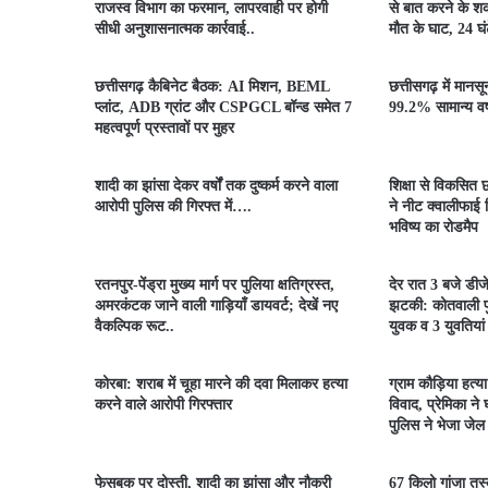
राजस्व विभाग का फरमान, लापरवाही पर होगी
से बात करने के शक
सीधी अनुशासनात्मक कार्रवाई..
मौत के घाट, 24 घंटे
छत्तीसगढ़ कैबिनेट बैठक: AI मिशन, BEML
छत्तीसगढ़ में मानस
प्लांट, ADB ग्रांट और CSPGCL बॉन्ड समेत 7
99.2% सामान्य वर्ष
महत्वपूर्ण प्रस्तावों पर मुहर
शादी का झांसा देकर वर्षों तक दुष्कर्म करने वाला
शिक्षा से विकसित छ
आरोपी पुलिस की गिरफ्त में….
ने नीट क्वालीफाई व
भविष्य का रोडमैप
रतनपुर-पेंड्रा मुख्य मार्ग पर पुलिया क्षतिग्रस्त,
देर रात 3 बजे डीज
अमरकंटक जाने वाली गाड़ियाँ डायवर्ट; देखें नए
झटकी: कोतवाली पु
वैकल्पिक रूट..
युवक व 3 युवतियां
कोरबा: शराब में चूहा मारने की दवा मिलाकर हत्या
ग्राम कौड़िया हत्य
करने वाले आरोपी गिरफ्तार
विवाद, प्रेमिका ने
पुलिस ने भेजा जेल
फेसबुक पर दोस्ती, शादी का झांसा और नौकरी
67 किलो गांजा तस्क