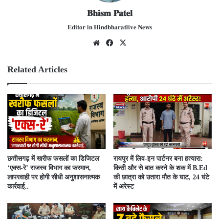
𝐁𝐡𝐢𝐬𝐦 𝐏𝐚𝐭𝐞𝐥
𝐄𝐝𝐢𝐭𝐨𝐫 𝐢𝐧 𝐇𝐢𝐧𝐝𝐛𝐡𝐚𝐫𝐚𝐭𝐥𝐢𝐯𝐞 𝐍𝐞𝐰𝐬
We
Fac
X
bsit
ebo
e
ok
Related Articles
​छत्तीसगढ़ में खरीफ फसलों का डिजिटल
रायपुर में लिव-इन पार्टनर बना हत्यारा:
‘एक्स-रे’ राजस्व विभाग का फरमान,
किसी और से बात करने के शक में B.Ed
लापरवाही पर होगी सीधी अनुशासनात्मक
की छात्रा को उतारा मौत के घाट, 24 घंटे
कार्रवाई..
में अरेस्ट