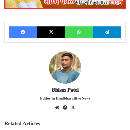
Facebook
X
WhatsApp
Telegram
𝐁𝐡𝐢𝐬𝐦 𝐏𝐚𝐭𝐞𝐥
𝐄𝐝𝐢𝐭𝐨𝐫 𝐢𝐧 𝐇𝐢𝐧𝐝𝐛𝐡𝐚𝐫𝐚𝐭𝐥𝐢𝐯𝐞 𝐍𝐞𝐰𝐬
We
Fac
X
bsit
ebo
e
ok
Related Articles