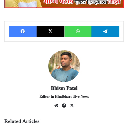
Facebook
X
WhatsApp
Telegram
𝐁𝐡𝐢𝐬𝐦 𝐏𝐚𝐭𝐞𝐥
𝐄𝐝𝐢𝐭𝐨𝐫 𝐢𝐧 𝐇𝐢𝐧𝐝𝐛𝐡𝐚𝐫𝐚𝐭𝐥𝐢𝐯𝐞 𝐍𝐞𝐰𝐬
We
Fac
X
bsit
ebo
e
ok
Related Articles