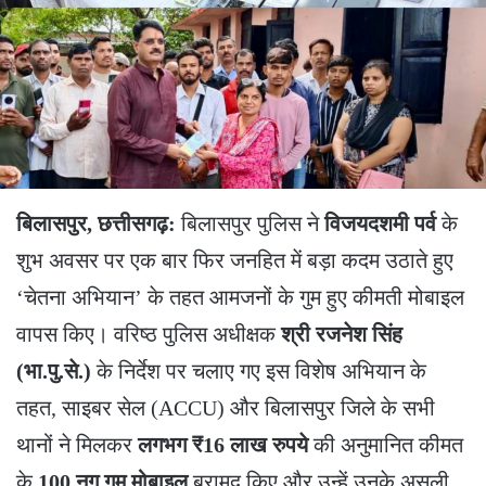
बिलासपुर, छत्तीसगढ़:
बिलासपुर पुलिस ने
विजयदशमी पर्व
के
शुभ अवसर पर एक बार फिर जनहित में बड़ा कदम उठाते हुए
‘चेतना अभियान’ के तहत आमजनों के गुम हुए कीमती मोबाइल
वापस किए। वरिष्ठ पुलिस अधीक्षक
श्री रजनेश सिंह
(भा.पु.से.)
के निर्देश पर चलाए गए इस विशेष अभियान के
तहत, साइबर सेल (ACCU) और बिलासपुर जिले के सभी
थानों ने मिलकर
लगभग ₹16 लाख रुपये
की अनुमानित कीमत
के
100 नग गुम मोबाइल
बरामद किए और उन्हें उनके असली