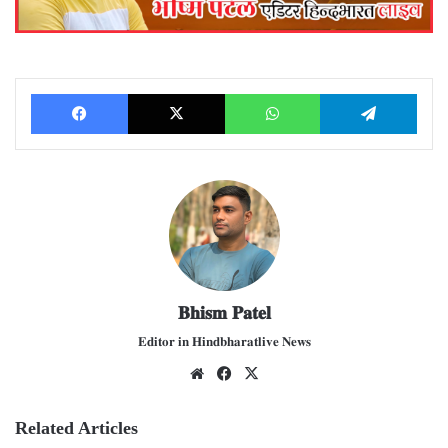
Facebook
X
WhatsApp
Telegram
𝐁𝐡𝐢𝐬𝐦 𝐏𝐚𝐭𝐞𝐥
𝐄𝐝𝐢𝐭𝐨𝐫 𝐢𝐧 𝐇𝐢𝐧𝐝𝐛𝐡𝐚𝐫𝐚𝐭𝐥𝐢𝐯𝐞 𝐍𝐞𝐰𝐬
We
Fac
X
bsit
ebo
e
ok
Related Articles