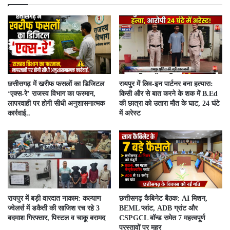
​छत्तीसगढ़ में खरीफ फसलों का डिजिटल
रायपुर में लिव-इन पार्टनर बना हत्यारा:
‘एक्स-रे’ राजस्व विभाग का फरमान,
किसी और से बात करने के शक में B.Ed
लापरवाही पर होगी सीधी अनुशासनात्मक
की छात्रा को उतारा मौत के घाट, 24 घंटे
कार्रवाई..
में अरेस्ट
रायपुर में बड़ी वारदात नाकाम: कल्याण
छत्तीसगढ़ कैबिनेट बैठक: AI मिशन,
ज्वेलर्स में डकैती की साजिश रच रहे 3
BEML प्लांट, ADB ग्रांट और
बदमाश गिरफ्तार, पिस्टल व चाकू बरामद
CSPGCL बॉन्ड समेत 7 महत्वपूर्ण
प्रस्तावों पर मुहर