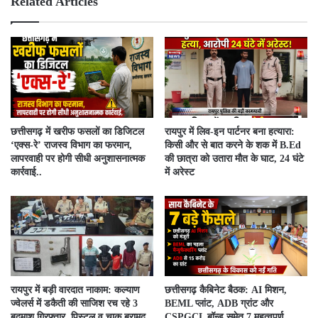
Related Articles
​छत्तीसगढ़ में खरीफ फसलों का डिजिटल
रायपुर में लिव-इन पार्टनर बना हत्यारा:
‘एक्स-रे’ राजस्व विभाग का फरमान,
किसी और से बात करने के शक में B.Ed
लापरवाही पर होगी सीधी अनुशासनात्मक
की छात्रा को उतारा मौत के घाट, 24 घंटे
कार्रवाई..
में अरेस्ट
रायपुर में बड़ी वारदात नाकाम: कल्याण
छत्तीसगढ़ कैबिनेट बैठक: AI मिशन,
ज्वेलर्स में डकैती की साजिश रच रहे 3
BEML प्लांट, ADB ग्रांट और
बदमाश गिरफ्तार, पिस्टल व चाकू बरामद
CSPGCL बॉन्ड समेत 7 महत्वपूर्ण