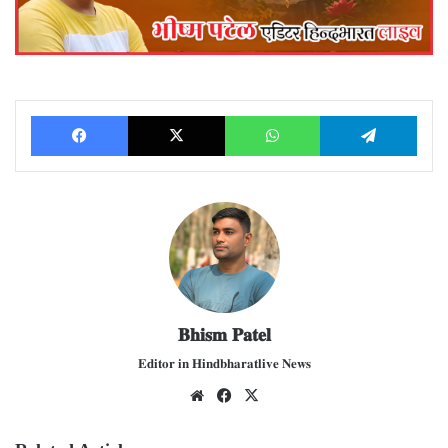
Facebook
X
WhatsApp
Telegram
𝐁𝐡𝐢𝐬𝐦 𝐏𝐚𝐭𝐞𝐥
𝐄𝐝𝐢𝐭𝐨𝐫 𝐢𝐧 𝐇𝐢𝐧𝐝𝐛𝐡𝐚𝐫𝐚𝐭𝐥𝐢𝐯𝐞 𝐍𝐞𝐰𝐬
We
Fac
X
bsit
ebo
e
ok