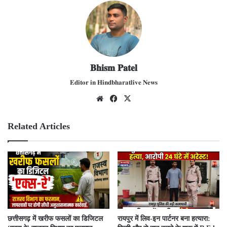
𝐁𝐡𝐢𝐬𝐦 𝐏𝐚𝐭𝐞𝐥
𝐄𝐝𝐢𝐭𝐨𝐫 𝐢𝐧 𝐇𝐢𝐧𝐝𝐛𝐡𝐚𝐫𝐚𝐭𝐥𝐢𝐯𝐞 𝐍𝐞𝐰𝐬
We
Fac
X
bsit
ebo
e
ok
Related Articles
​छत्तीसगढ़ में खरीफ फसलों का डिजिटल
रायपुर में लिव-इन पार्टनर बना हत्यारा: