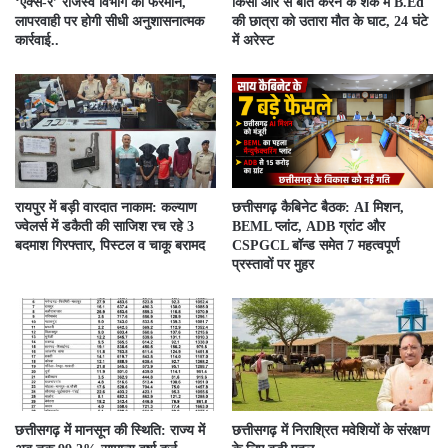
‘एक्स-रे’ राजस्व विभाग का फरमान,
किसी और से बात करने के शक में B.Ed
लापरवाही पर होगी सीधी अनुशासनात्मक
की छात्रा को उतारा मौत के घाट, 24 घंटे
कार्रवाई..
में अरेस्ट
रायपुर में बड़ी वारदात नाकाम: कल्याण
छत्तीसगढ़ कैबिनेट बैठक: AI मिशन,
ज्वेलर्स में डकैती की साजिश रच रहे 3
BEML प्लांट, ADB ग्रांट और
बदमाश गिरफ्तार, पिस्टल व चाकू बरामद
CSPGCL बॉन्ड समेत 7 महत्वपूर्ण
प्रस्तावों पर मुहर
छत्तीसगढ़ में मानसून की स्थिति: राज्य में
छत्तीसगढ़ में निराश्रित मवेशियों के संरक्षण