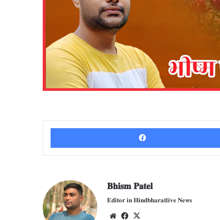
𝐁𝐡𝐢𝐬𝐦 𝐏𝐚𝐭𝐞𝐥
𝐄𝐝𝐢𝐭𝐨𝐫 𝐢𝐧 𝐇𝐢𝐧𝐝𝐛𝐡𝐚𝐫𝐚𝐭𝐥𝐢𝐯𝐞 𝐍𝐞𝐰𝐬
We
Fac
X