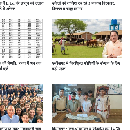
 में B.Ed की छात्रा को उतारा
डकैती की साजिश रच रहे 3 बदमाश गिरफ्तार,
 में अरेस्ट
पिस्टल व चाकू बरामद
ून की स्थिति: राज्य में अब तक
छत्तीसगढ़ में निराश्रित मवेशियों के संरक्षण के लिए
ा दर्ज..
बड़ी पहल
त्तीसगढ़ तक: मुख्यमंत्री साय
बिलासपुर : डरा-धमकाकर व ब्लैकमेल कर 14.50