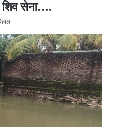
– शिव सेना….
बेहाल