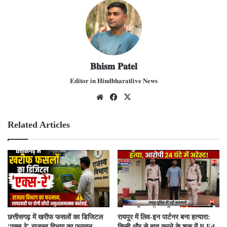
𝐁𝐡𝐢𝐬𝐦 𝐏𝐚𝐭𝐞𝐥
𝐄𝐝𝐢𝐭𝐨𝐫 𝐢𝐧 𝐇𝐢𝐧𝐝𝐛𝐡𝐚𝐫𝐚𝐭𝐥𝐢𝐯𝐞 𝐍𝐞𝐰𝐬
We
Fac
X
bsit
ebo
e
ok
Related Articles
​छत्तीसगढ़ में खरीफ फसलों का डिजिटल
रायपुर में लिव-इन पार्टनर बना हत्यारा:
‘एक्स-रे’ राजस्व विभाग का फरमान,
किसी और से बात करने के शक में B.Ed