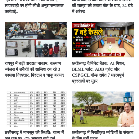
लापरवाही पर होगी सीधी अनुशासनात्मक
की छात्रा को उतारा मौत के घाट, 24 घंटे
कार्रवाई..
में अरेस्ट
रायपुर में बड़ी वारदात नाकाम: कल्याण
छत्तीसगढ़ कैबिनेट बैठक: AI मिशन,
ज्वेलर्स में डकैती की साजिश रच रहे 3
BEML प्लांट, ADB ग्रांट और
बदमाश गिरफ्तार, पिस्टल व चाकू बरामद
CSPGCL बॉन्ड समेत 7 महत्वपूर्ण
प्रस्तावों पर मुहर
छत्तीसगढ़ में मानसून की स्थिति: राज्य में
छत्तीसगढ़ में निराश्रित मवेशियों के संरक्षण
अब तक 99.2% सामान्य वर्षा दर्ज..
के लिए बड़ी पहल