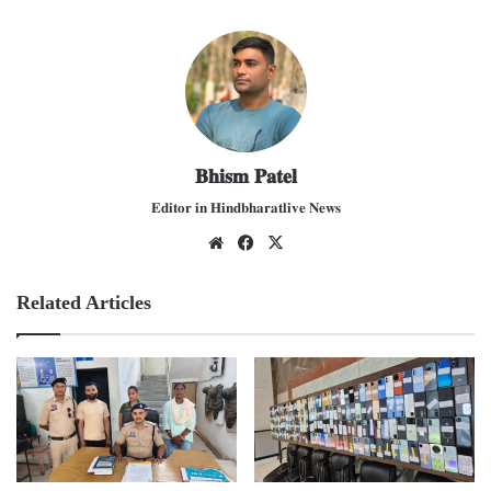
𝐁𝐡𝐢𝐬𝐦 𝐏𝐚𝐭𝐞𝐥
𝐄𝐝𝐢𝐭𝐨𝐫 𝐢𝐧 𝐇𝐢𝐧𝐝𝐛𝐡𝐚𝐫𝐚𝐭𝐥𝐢𝐯𝐞 𝐍𝐞𝐰𝐬
We
Fac
X
bsit
ebo
e
ok
Related Articles