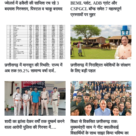
ज्वेलर्स में डकैती की साजिश रच रहे 3
BEML प्लांट, ADB ग्रांट और
बदमाश गिरफ्तार, पिस्टल व चाकू बरामद
CSPGCL बॉन्ड समेत 7 महत्वपूर्ण
प्रस्तावों पर मुहर
छत्तीसगढ़ में मानसून की स्थिति: राज्य में
छत्तीसगढ़ में निराश्रित मवेशियों के संरक्षण
अब तक 99.2% सामान्य वर्षा दर्ज..
के लिए बड़ी पहल
शादी का झांसा देकर वर्षों तक दुष्कर्म करने
शिक्षा से विकसित छत्तीसगढ़ तक:
वाला आरोपी पुलिस की गिरफ्त में….
मुख्यमंत्री साय ने नीट क्वालीफाई
विद्यार्थियों के साथ साझा किया भविष्य का