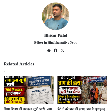
𝐁𝐡𝐢𝐬𝐦 𝐏𝐚𝐭𝐞𝐥
𝐄𝐝𝐢𝐭𝐨𝐫 𝐢𝐧 𝐇𝐢𝐧𝐝𝐛𝐡𝐚𝐫𝐚𝐭𝐥𝐢𝐯𝐞 𝐍𝐞𝐰𝐬
We
Fac
X
bsit
ebo
e
ok
Related Articles
शिक्षा विभाग की तबादला सूची जारी, 700
बेटे ने की बाप की हत्या, बाप के झगड़ालू