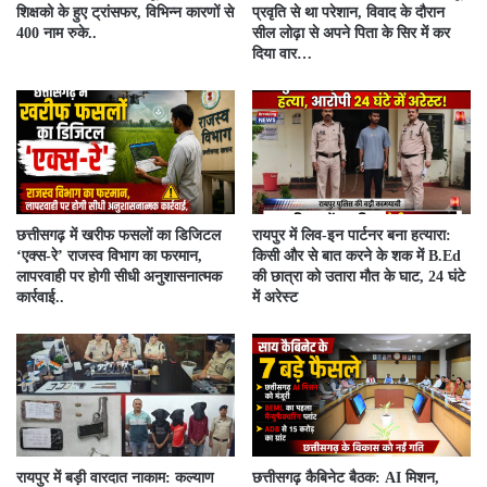
शिक्षको के हुए ट्रांसफर, विभिन्न कारणों से
प्रवृति से था परेशान, विवाद के दौरान
400 नाम रुके..
सील लोढ़ा से अपने पिता के सिर में कर
दिया वार…
​छत्तीसगढ़ में खरीफ फसलों का डिजिटल
रायपुर में लिव-इन पार्टनर बना हत्यारा:
‘एक्स-रे’ राजस्व विभाग का फरमान,
किसी और से बात करने के शक में B.Ed
लापरवाही पर होगी सीधी अनुशासनात्मक
की छात्रा को उतारा मौत के घाट, 24 घंटे
कार्रवाई..
में अरेस्ट
रायपुर में बड़ी वारदात नाकाम: कल्याण
छत्तीसगढ़ कैबिनेट बैठक: AI मिशन,