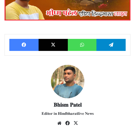
Facebook
X
WhatsApp
Telegram
𝐁𝐡𝐢𝐬𝐦 𝐏𝐚𝐭𝐞𝐥
𝐄𝐝𝐢𝐭𝐨𝐫 𝐢𝐧 𝐇𝐢𝐧𝐝𝐛𝐡𝐚𝐫𝐚𝐭𝐥𝐢𝐯𝐞 𝐍𝐞𝐰𝐬
We
Fac
X
bsit
ebo