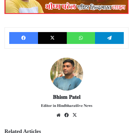
Facebook
X
WhatsApp
Telegram
𝐁𝐡𝐢𝐬𝐦 𝐏𝐚𝐭𝐞𝐥
𝐄𝐝𝐢𝐭𝐨𝐫 𝐢𝐧 𝐇𝐢𝐧𝐝𝐛𝐡𝐚𝐫𝐚𝐭𝐥𝐢𝐯𝐞 𝐍𝐞𝐰𝐬
We
Fac
X
bsit
ebo
e
ok
Related Articles