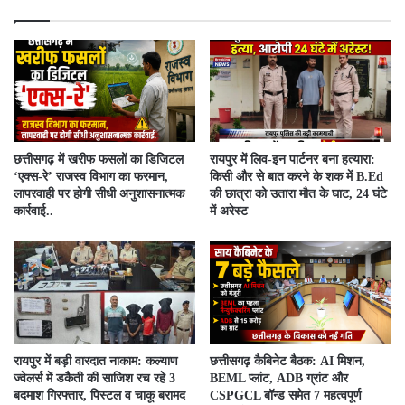
​छत्तीसगढ़ में खरीफ फसलों का डिजिटल
रायपुर में लिव-इन पार्टनर बना हत्यारा:
‘एक्स-रे’ राजस्व विभाग का फरमान,
किसी और से बात करने के शक में B.Ed
लापरवाही पर होगी सीधी अनुशासनात्मक
की छात्रा को उतारा मौत के घाट, 24 घंटे
कार्रवाई..
में अरेस्ट
रायपुर में बड़ी वारदात नाकाम: कल्याण
छत्तीसगढ़ कैबिनेट बैठक: AI मिशन,
ज्वेलर्स में डकैती की साजिश रच रहे 3
BEML प्लांट, ADB ग्रांट और
बदमाश गिरफ्तार, पिस्टल व चाकू बरामद
CSPGCL बॉन्ड समेत 7 महत्वपूर्ण