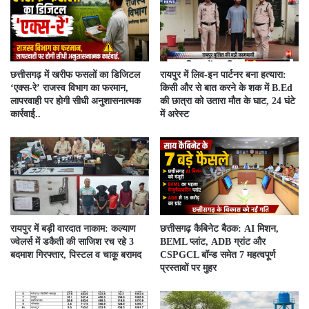
​छत्तीसगढ़ में खरीफ फसलों का डिजिटल
रायपुर में लिव-इन पार्टनर बना हत्यारा:
‘एक्स-रे’ राजस्व विभाग का फरमान,
किसी और से बात करने के शक में B.Ed
लापरवाही पर होगी सीधी अनुशासनात्मक
की छात्रा को उतारा मौत के घाट, 24 घंटे
कार्रवाई..
में अरेस्ट
रायपुर में बड़ी वारदात नाकाम: कल्याण
छत्तीसगढ़ कैबिनेट बैठक: AI मिशन,
ज्वेलर्स में डकैती की साजिश रच रहे 3
BEML प्लांट, ADB ग्रांट और
बदमाश गिरफ्तार, पिस्टल व चाकू बरामद
CSPGCL बॉन्ड समेत 7 महत्वपूर्ण
प्रस्तावों पर मुहर