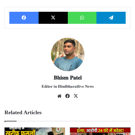
Facebook
X
WhatsApp
Telegram
𝐁𝐡𝐢𝐬𝐦 𝐏𝐚𝐭𝐞𝐥
𝐄𝐝𝐢𝐭𝐨𝐫 𝐢𝐧 𝐇𝐢𝐧𝐝𝐛𝐡𝐚𝐫𝐚𝐭𝐥𝐢𝐯𝐞 𝐍𝐞𝐰𝐬
We
Fac
X
bsit
ebo
e
ok
Related Articles