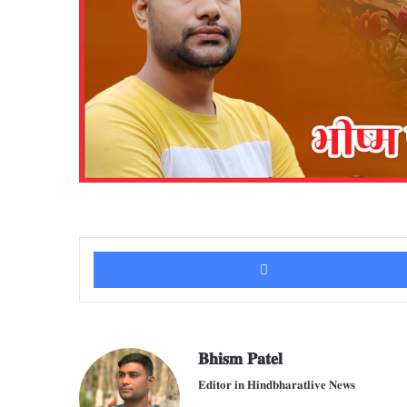
𝐁𝐡𝐢𝐬𝐦 𝐏𝐚𝐭𝐞𝐥
𝐄𝐝𝐢𝐭𝐨𝐫 𝐢𝐧 𝐇𝐢𝐧𝐝𝐛𝐡𝐚𝐫𝐚𝐭𝐥𝐢𝐯𝐞 𝐍𝐞𝐰𝐬