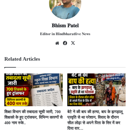
𝐁𝐡𝐢𝐬𝐦 𝐏𝐚𝐭𝐞𝐥
𝐄𝐝𝐢𝐭𝐨𝐫 𝐢𝐧 𝐇𝐢𝐧𝐝𝐛𝐡𝐚𝐫𝐚𝐭𝐥𝐢𝐯𝐞 𝐍𝐞𝐰𝐬
We
Fac
X
bsit
ebo
e
ok
Related Articles
शिक्षा विभाग की तबादला सूची जारी, 700
बेटे ने की बाप की हत्या, बाप के झगड़ालू
शिक्षको के हुए ट्रांसफर, विभिन्न कारणों से
प्रवृति से था परेशान, विवाद के दौरान
400 नाम रुके..
सील लोढ़ा से अपने पिता के सिर में कर
दिया वार…