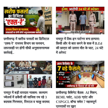
​छत्तीसगढ़ में खरीफ फसलों का डिजिटल
रायपुर में लिव-इन पार्टनर बना हत्यारा:
‘एक्स-रे’ राजस्व विभाग का फरमान,
किसी और से बात करने के शक में B.Ed
लापरवाही पर होगी सीधी अनुशासनात्मक
की छात्रा को उतारा मौत के घाट, 24 घंटे
कार्रवाई..
में अरेस्ट
रायपुर में बड़ी वारदात नाकाम: कल्याण
छत्तीसगढ़ कैबिनेट बैठक: AI मिशन,
ज्वेलर्स में डकैती की साजिश रच रहे 3
BEML प्लांट, ADB ग्रांट और
बदमाश गिरफ्तार, पिस्टल व चाकू बरामद
CSPGCL बॉन्ड समेत 7 महत्वपूर्ण
प्रस्तावों पर मुहर