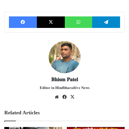
Facebook
X
WhatsApp
Telegram
𝐁𝐡𝐢𝐬𝐦 𝐏𝐚𝐭𝐞𝐥
𝐄𝐝𝐢𝐭𝐨𝐫 𝐢𝐧 𝐇𝐢𝐧𝐝𝐛𝐡𝐚𝐫𝐚𝐭𝐥𝐢𝐯𝐞 𝐍𝐞𝐰𝐬
We
Fac
X
bsit
ebo
e
ok
Related Articles