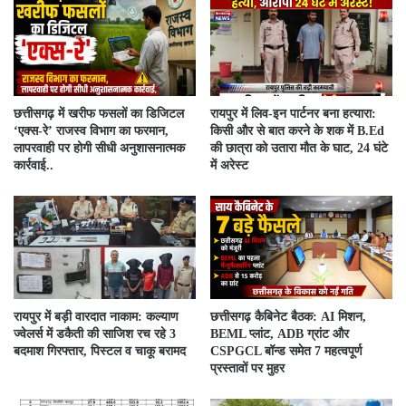
​छत्तीसगढ़ में खरीफ फसलों का डिजिटल
रायपुर में लिव-इन पार्टनर बना हत्यारा:
‘एक्स-रे’ राजस्व विभाग का फरमान,
किसी और से बात करने के शक में B.Ed
लापरवाही पर होगी सीधी अनुशासनात्मक
की छात्रा को उतारा मौत के घाट, 24 घंटे
कार्रवाई..
में अरेस्ट
रायपुर में बड़ी वारदात नाकाम: कल्याण
छत्तीसगढ़ कैबिनेट बैठक: AI मिशन,
ज्वेलर्स में डकैती की साजिश रच रहे 3
BEML प्लांट, ADB ग्रांट और
बदमाश गिरफ्तार, पिस्टल व चाकू बरामद
CSPGCL बॉन्ड समेत 7 महत्वपूर्ण
प्रस्तावों पर मुहर