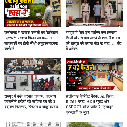
​छत्तीसगढ़ में खरीफ फसलों का डिजिटल
रायपुर में लिव-इन पार्टनर बना हत्यारा:
‘एक्स-रे’ राजस्व विभाग का फरमान,
किसी और से बात करने के शक में B.Ed
लापरवाही पर होगी सीधी अनुशासनात्मक
की छात्रा को उतारा मौत के घाट, 24 घंटे
कार्रवाई..
में अरेस्ट
रायपुर में बड़ी वारदात नाकाम: कल्याण
छत्तीसगढ़ कैबिनेट बैठक: AI मिशन,
ज्वेलर्स में डकैती की साजिश रच रहे 3
BEML प्लांट, ADB ग्रांट और
बदमाश गिरफ्तार, पिस्टल व चाकू बरामद
CSPGCL बॉन्ड समेत 7 महत्वपूर्ण
प्रस्तावों पर मुहर