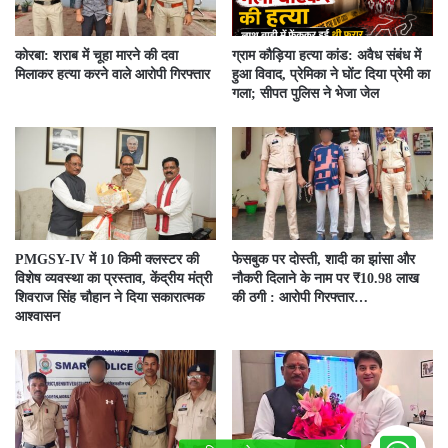
कोरबा: शराब में चूहा मारने की दवा
ग्राम कौड़िया हत्या कांड: अवैध संबंध में
मिलाकर हत्या करने वाले आरोपी गिरफ्तार
हुआ विवाद, प्रेमिका ने घोंट दिया प्रेमी का
गला; सीपत पुलिस ने भेजा जेल
PMGSY-IV में 10 किमी क्लस्टर की
फेसबुक पर दोस्ती, शादी का झांसा और
विशेष व्यवस्था का प्रस्ताव, केंद्रीय मंत्री
नौकरी दिलाने के नाम पर ₹10.98 लाख
शिवराज सिंह चौहान ने दिया सकारात्मक
की ठगी : आरोपी गिरफ्तार…
आश्वासन