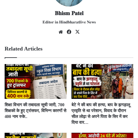
𝐁𝐡𝐢𝐬𝐦 𝐏𝐚𝐭𝐞𝐥
𝐄𝐝𝐢𝐭𝐨𝐫 𝐢𝐧 𝐇𝐢𝐧𝐝𝐛𝐡𝐚𝐫𝐚𝐭𝐥𝐢𝐯𝐞 𝐍𝐞𝐰𝐬
We
Fac
X
bsit
ebo
e
ok
Related Articles
शिक्षा विभाग की तबादला सूची जारी, 700
बेटे ने की बाप की हत्या, बाप के झगड़ालू
शिक्षको के हुए ट्रांसफर, विभिन्न कारणों से
प्रवृति से था परेशान, विवाद के दौरान
400 नाम रुके..
सील लोढ़ा से अपने पिता के सिर में कर
दिया वार…