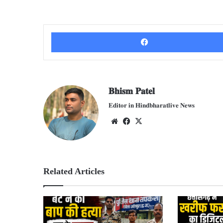
𝐁𝐡𝐢𝐬𝐦 𝐏𝐚𝐭𝐞𝐥
𝐄𝐝𝐢𝐭𝐨𝐫 𝐢𝐧 𝐇𝐢𝐧𝐝𝐛𝐡𝐚𝐫𝐚𝐭𝐥𝐢𝐯𝐞 𝐍𝐞𝐰𝐬
We
Fac
X
bsit
ebo
e
ok
Related Articles