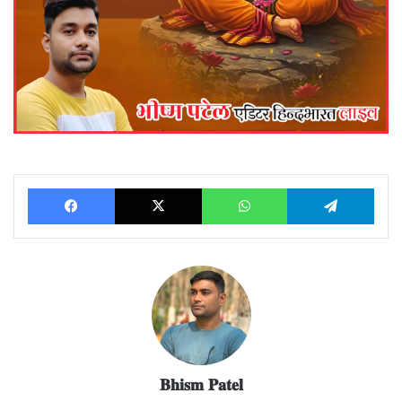
Facebook
X
WhatsApp
Telegram
𝐁𝐡𝐢𝐬𝐦 𝐏𝐚𝐭𝐞𝐥