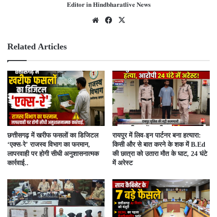
𝐄𝐝𝐢𝐭𝐨𝐫 𝐢𝐧 𝐇𝐢𝐧𝐝𝐛𝐡𝐚𝐫𝐚𝐭𝐥𝐢𝐯𝐞 𝐍𝐞𝐰𝐬
We
Fac
X
bsit
ebo
e
ok
Related Articles
​छत्तीसगढ़ में खरीफ फसलों का डिजिटल
रायपुर में लिव-इन पार्टनर बना हत्यारा:
‘एक्स-रे’ राजस्व विभाग का फरमान,
किसी और से बात करने के शक में B.Ed
लापरवाही पर होगी सीधी अनुशासनात्मक
की छात्रा को उतारा मौत के घाट, 24 घंटे
कार्रवाई..
में अरेस्ट