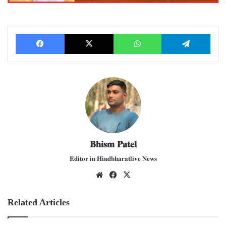
Facebook
X
WhatsApp
Telegram
𝐁𝐡𝐢𝐬𝐦 𝐏𝐚𝐭𝐞𝐥
𝐄𝐝𝐢𝐭𝐨𝐫 𝐢𝐧 𝐇𝐢𝐧𝐝𝐛𝐡𝐚𝐫𝐚𝐭𝐥𝐢𝐯𝐞 𝐍𝐞𝐰𝐬
We
Fac
X
bsit
ebo
e
ok
Related Articles