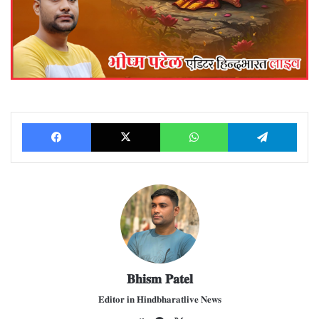
Facebook
X
WhatsApp
Telegram
𝐁𝐡𝐢𝐬𝐦 𝐏𝐚𝐭𝐞𝐥
𝐄𝐝𝐢𝐭𝐨𝐫 𝐢𝐧 𝐇𝐢𝐧𝐝𝐛𝐡𝐚𝐫𝐚𝐭𝐥𝐢𝐯𝐞 𝐍𝐞𝐰𝐬