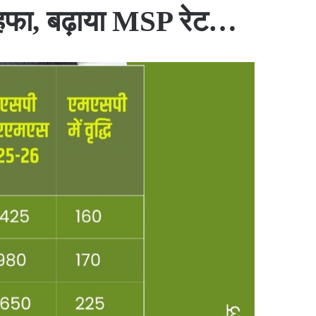
तोहफा, बढ़ाया MSP रेट…