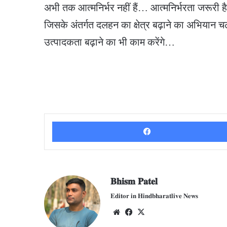
अभी तक आत्मनिर्भर नहीं हैं… आत्मनिर्भरता जरूर
जिसके अंतर्गत दलहन का क्षेत्र बढ़ाने का अभियान 
उत्पादकता बढ़ाने का भी काम करेंगे…
𝐁𝐡𝐢𝐬𝐦 𝐏𝐚𝐭𝐞𝐥
𝐄𝐝𝐢𝐭𝐨𝐫 𝐢𝐧 𝐇𝐢𝐧𝐝𝐛𝐡𝐚𝐫𝐚𝐭𝐥𝐢𝐯𝐞 𝐍𝐞𝐰𝐬
We
Fac
X
bsit
ebo