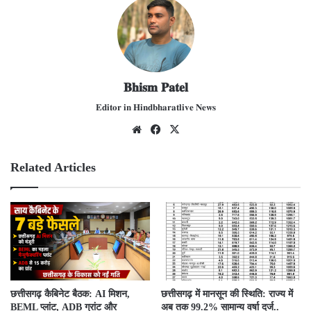
𝐁𝐡𝐢𝐬𝐦 𝐏𝐚𝐭𝐞𝐥
𝐄𝐝𝐢𝐭𝐨𝐫 𝐢𝐧 𝐇𝐢𝐧𝐝𝐛𝐡𝐚𝐫𝐚𝐭𝐥𝐢𝐯𝐞 𝐍𝐞𝐰𝐬
We
Fac
X
bsit
ebo
e
ok
Related Articles
छत्तीसगढ़ कैबिनेट बैठक: AI मिशन,
छत्तीसगढ़ में मानसून की स्थिति: राज्य में
BEML प्लांट, ADB ग्रांट और
अब तक 99.2% सामान्य वर्षा दर्ज..