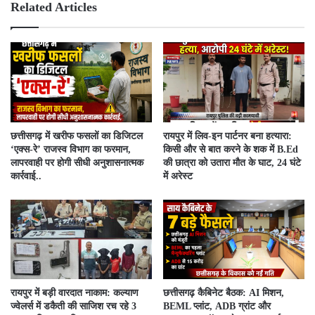
e
ok
Related Articles
​छत्तीसगढ़ में खरीफ फसलों का डिजिटल
रायपुर में लिव-इन पार्टनर बना हत्यारा:
‘एक्स-रे’ राजस्व विभाग का फरमान,
किसी और से बात करने के शक में B.Ed
लापरवाही पर होगी सीधी अनुशासनात्मक
की छात्रा को उतारा मौत के घाट, 24 घंटे
कार्रवाई..
में अरेस्ट
रायपुर में बड़ी वारदात नाकाम: कल्याण
छत्तीसगढ़ कैबिनेट बैठक: AI मिशन,
ज्वेलर्स में डकैती की साजिश रच रहे 3
BEML प्लांट, ADB ग्रांट और