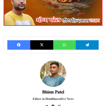
Facebook
X
WhatsApp
Telegram
𝐁𝐡𝐢𝐬𝐦 𝐏𝐚𝐭𝐞𝐥
𝐄𝐝𝐢𝐭𝐨𝐫 𝐢𝐧 𝐇𝐢𝐧𝐝𝐛𝐡𝐚𝐫𝐚𝐭𝐥𝐢𝐯𝐞 𝐍𝐞𝐰𝐬