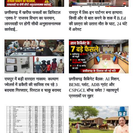
​छत्तीसगढ़ में खरीफ फसलों का डिजिटल
रायपुर में लिव-इन पार्टनर बना हत्यारा:
‘एक्स-रे’ राजस्व विभाग का फरमान,
किसी और से बात करने के शक में B.Ed
लापरवाही पर होगी सीधी अनुशासनात्मक
की छात्रा को उतारा मौत के घाट, 24 घंटे
कार्रवाई..
में अरेस्ट
रायपुर में बड़ी वारदात नाकाम: कल्याण
छत्तीसगढ़ कैबिनेट बैठक: AI मिशन,
ज्वेलर्स में डकैती की साजिश रच रहे 3
BEML प्लांट, ADB ग्रांट और
बदमाश गिरफ्तार, पिस्टल व चाकू बरामद
CSPGCL बॉन्ड समेत 7 महत्वपूर्ण
प्रस्तावों पर मुहर