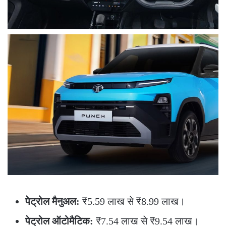
पेट्रोल मैनुअल:
₹5.59 लाख से ₹8.99 लाख।
पेट्रोल ऑटोमैटिक:
₹7.54 लाख से ₹9.54 लाख।