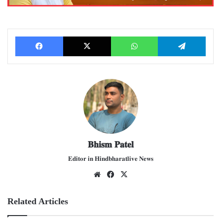
Facebook
X
WhatsApp
Telegram
𝐁𝐡𝐢𝐬𝐦 𝐏𝐚𝐭𝐞𝐥
𝐄𝐝𝐢𝐭𝐨𝐫 𝐢𝐧 𝐇𝐢𝐧𝐝𝐛𝐡𝐚𝐫𝐚𝐭𝐥𝐢𝐯𝐞 𝐍𝐞𝐰𝐬
We
Fac
X
bsit
ebo
e
ok
Related Articles