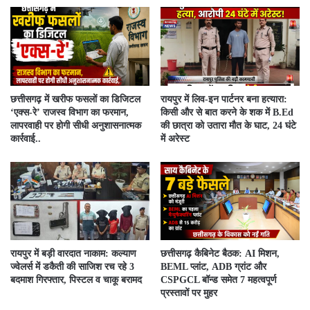
​छत्तीसगढ़ में खरीफ फसलों का डिजिटल
रायपुर में लिव-इन पार्टनर बना हत्यारा:
‘एक्स-रे’ राजस्व विभाग का फरमान,
किसी और से बात करने के शक में B.Ed
लापरवाही पर होगी सीधी अनुशासनात्मक
की छात्रा को उतारा मौत के घाट, 24 घंटे
कार्रवाई..
में अरेस्ट
रायपुर में बड़ी वारदात नाकाम: कल्याण
छत्तीसगढ़ कैबिनेट बैठक: AI मिशन,
ज्वेलर्स में डकैती की साजिश रच रहे 3
BEML प्लांट, ADB ग्रांट और
बदमाश गिरफ्तार, पिस्टल व चाकू बरामद
CSPGCL बॉन्ड समेत 7 महत्वपूर्ण
प्रस्तावों पर मुहर