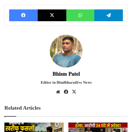
Facebook
X
WhatsApp
Telegram
𝐁𝐡𝐢𝐬𝐦 𝐏𝐚𝐭𝐞𝐥
𝐄𝐝𝐢𝐭𝐨𝐫 𝐢𝐧 𝐇𝐢𝐧𝐝𝐛𝐡𝐚𝐫𝐚𝐭𝐥𝐢𝐯𝐞 𝐍𝐞𝐰𝐬
We
Fac
X
bsit
ebo
e
ok
Related Articles