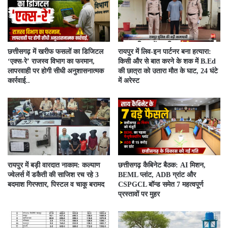
​छत्तीसगढ़ में खरीफ फसलों का डिजिटल
रायपुर में लिव-इन पार्टनर बना हत्यारा:
‘एक्स-रे’ राजस्व विभाग का फरमान,
किसी और से बात करने के शक में B.Ed
लापरवाही पर होगी सीधी अनुशासनात्मक
की छात्रा को उतारा मौत के घाट, 24 घंटे
कार्रवाई..
में अरेस्ट
रायपुर में बड़ी वारदात नाकाम: कल्याण
छत्तीसगढ़ कैबिनेट बैठक: AI मिशन,
ज्वेलर्स में डकैती की साजिश रच रहे 3
BEML प्लांट, ADB ग्रांट और
बदमाश गिरफ्तार, पिस्टल व चाकू बरामद
CSPGCL बॉन्ड समेत 7 महत्वपूर्ण
प्रस्तावों पर मुहर