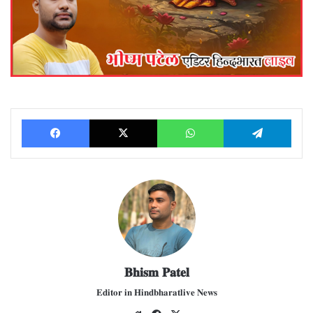
Facebook
X
WhatsApp
Telegram
𝐁𝐡𝐢𝐬𝐦 𝐏𝐚𝐭𝐞𝐥
𝐄𝐝𝐢𝐭𝐨𝐫 𝐢𝐧 𝐇𝐢𝐧𝐝𝐛𝐡𝐚𝐫𝐚𝐭𝐥𝐢𝐯𝐞 𝐍𝐞𝐰𝐬