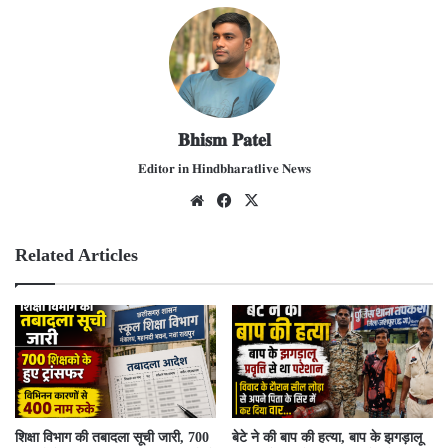
𝐁𝐡𝐢𝐬𝐦 𝐏𝐚𝐭𝐞𝐥
𝐄𝐝𝐢𝐭𝐨𝐫 𝐢𝐧 𝐇𝐢𝐧𝐝𝐛𝐡𝐚𝐫𝐚𝐭𝐥𝐢𝐯𝐞 𝐍𝐞𝐰𝐬
We
Fac
X
bsit
ebo
e
ok
Related Articles
शिक्षा विभाग की तबादला सूची जारी, 700
बेटे ने की बाप की हत्या, बाप के झगड़ालू