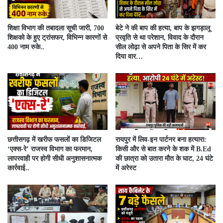
शिक्षा विभाग की तबादला सूची जारी, 700
बेटे ने की बाप की हत्या, बाप के झगड़ालू
शिक्षको के हुए ट्रांसफर, विभिन्न कारणों से
प्रवृति से था परेशान, विवाद के दौरान
400 नाम रुके..
सील लोढ़ा से अपने पिता के सिर में कर
दिया वार…
​छत्तीसगढ़ में खरीफ फसलों का डिजिटल
रायपुर में लिव-इन पार्टनर बना हत्यारा:
‘एक्स-रे’ राजस्व विभाग का फरमान,
किसी और से बात करने के शक में B.Ed
लापरवाही पर होगी सीधी अनुशासनात्मक
की छात्रा को उतारा मौत के घाट, 24 घंटे
कार्रवाई..
में अरेस्ट