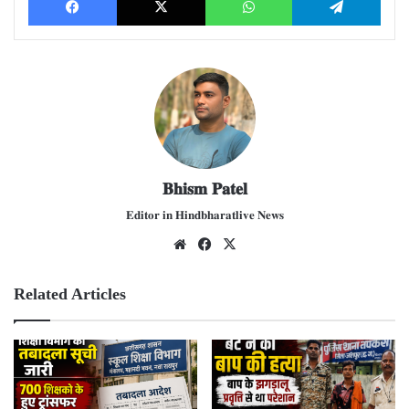
𝐁𝐡𝐢𝐬𝐦 𝐏𝐚𝐭𝐞𝐥
𝐄𝐝𝐢𝐭𝐨𝐫 𝐢𝐧 𝐇𝐢𝐧𝐝𝐛𝐡𝐚𝐫𝐚𝐭𝐥𝐢𝐯𝐞 𝐍𝐞𝐰𝐬
We
Fac
X
bsit
ebo
e
ok
Related Articles