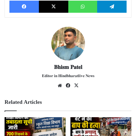
Facebook
X
WhatsApp
Telegram
𝐁𝐡𝐢𝐬𝐦 𝐏𝐚𝐭𝐞𝐥
𝐄𝐝𝐢𝐭𝐨𝐫 𝐢𝐧 𝐇𝐢𝐧𝐝𝐛𝐡𝐚𝐫𝐚𝐭𝐥𝐢𝐯𝐞 𝐍𝐞𝐰𝐬
We
Fac
X
bsit
ebo
e
ok
Related Articles